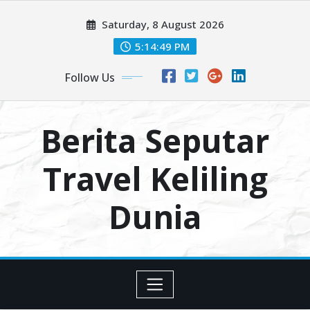
Skip
Saturday, 8 August 2026
to
content
5:14:50 PM
Follow Us
Berita Seputar
Travel Keliling
Dunia