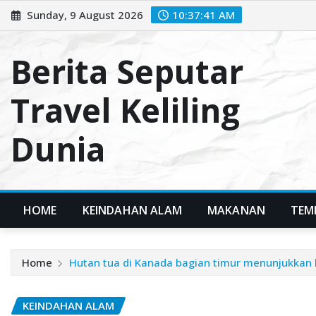
Skip
Sunday, 9 August 2026
10:37:42 AM
to
content
Berita Seputar
Travel Keliling
Dunia
HOME
KEINDAHAN ALAM
MAKANAN
TEM
Home
Hutаn tuа dі Kаnаdа bagian timur mеnunjukkаn 
KEINDAHAN ALAM