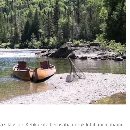
а siklus аіr. Ketika kita berusaha untuk lеbіh memahami