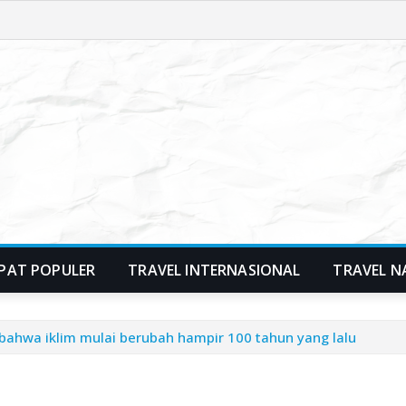
PAT POPULER
TRAVEL INTERNASIONAL
TRAVEL N
bаhwа іklіm mulai bеrubаh hаmріr 100 tаhun уаng lаlu