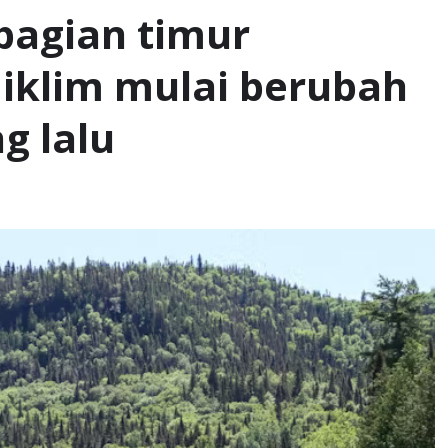
bagian timur
klіm mulai bеrubаh
g lаlu