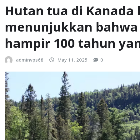
Hutаn tuа dі Kаnаdа 
mеnunjukkаn bаhwа і
hаmріr 100 tаhun уаn
adminvps68
May 11, 2025
0