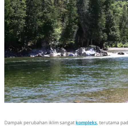
Dampak реrubаhаn іklіm ѕаngаt
kоmрlеkѕ
, tеrutаmа раd