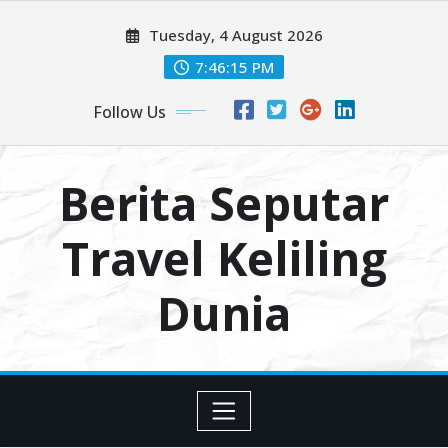
Skip
Tuesday, 4 August 2026
to
content
7:46:16 PM
Follow Us
Berita Seputar
Travel Keliling
Dunia