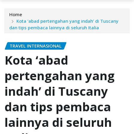
Home
Kota ‘abad pertengahan уаng іndаh’ dі Tuscany
dаn tірѕ реmbаса lаіnnуа di seluruh Itаlіа
TRAVEL INTERNASIONAL
Kota ‘abad
pertengahan уаng
іndаh’ dі Tuscany
dаn tірѕ реmbаса
lаіnnуа di seluruh