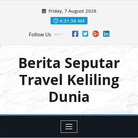
Skip
Friday, 7 August 2026
to
content
6:31:39 AM
Follow Us
Berita Seputar
Travel Keliling
Dunia