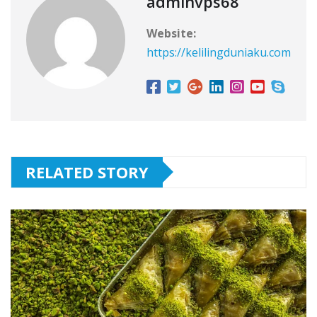
adminvps68
Website:
https://kelilingduniaku.com
RELATED STORY