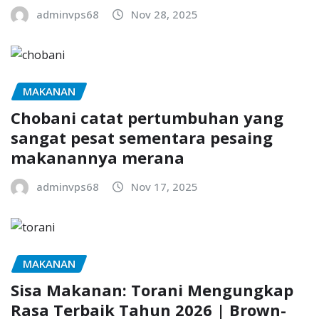
adminvps68
Nov 28, 2025
MAKANAN
Chobani catat pertumbuhan yang
sangat pesat sementara pesaing
makanannya merana
adminvps68
Nov 17, 2025
MAKANAN
Sisa Makanan: Torani Mengungkap
Rasa Terbaik Tahun 2026 | Brown-