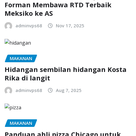
Forman Membawa RTD Terbaik
Meksiko ke AS
adminvps68
Nov 17, 2025
MAKANAN
Hidangan sembilan hidangan Kosta
Rika di langit
adminvps68
Aug 7, 2025
MAKANAN
Panduan ahli pizza Chicago untuk