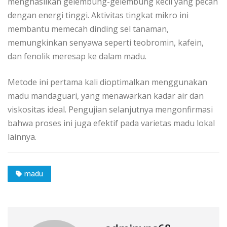
menghasilkan gelembung-gelembung kecil yang pecah
dengan energi tinggi. Aktivitas tingkat mikro ini
membantu memecah dinding sel tanaman,
memungkinkan senyawa seperti teobromin, kafein,
dan fenolik meresap ke dalam madu.
Metode ini pertama kali dioptimalkan menggunakan
madu mandaguari, yang menawarkan kadar air dan
viskositas ideal. Pengujian selanjutnya mengonfirmasi
bahwa proses ini juga efektif pada varietas madu lokal
lainnya.
madu