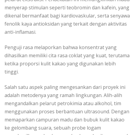
menyerap stimulan seperti teobromin dan kafein, yang
dikenal bermanfaat bagi kardiovaskular, serta senyawa
fenolik kaya antioksidan yang terkait dengan aktivitas
anti-inflamasi.
Penguji rasa melaporkan bahwa konsentrat yang
dihasilkan memiliki cita rasa coklat yang kuat, terutama
ketika proporsi kulit kakao yang digunakan lebih
tinggi.
Salah satu aspek paling mengesankan dari proyek ini
adalah metodenya yang ramah lingkungan. Alih-alih
mengandalkan pelarut petrokimia atau alkohol, tim
menggunakan proses berbantuan ultrasound. Dengan
memaparkan campuran madu dan bubuk kulit kakao
ke gelombang suara, sebuah probe logam