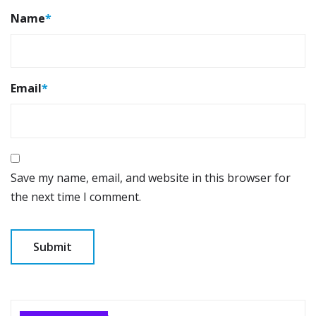
Name
*
Email
*
Save my name, email, and website in this browser for
the next time I comment.