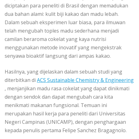
diciptakan para peneliti di Brasil dengan memadukan
dua bahan alami: kulit biji kakao dan madu lebah.
Dalam sebuah eksperimen luar biasa, para ilmuwan
telah mengubah toples madu sederhana menjadi
camilan beraroma cokelat yang kaya nutrisi
menggunakan metode inovatif yang mengekstrak
senyawa bioaktif langsung dari ampas kakao.
Hasilnya, yang dijelaskan dalam sebuah studi yang
diterbitkan di
A
CS Sustainable Chemistry & Engineering
, menjanjikan madu rasa cokelat yang dapat dinikmati
dengan sendok dan dapat mengubah cara kita
menikmati makanan fungsional. Temuan ini
merupakan hasil kerja para peneliti dari Universitas
Negeri Campinas (UNICAMP), dengan penghargaan
kepada penulis pertama Felipe Sanchez Bragagnolo.