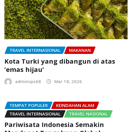
TRAVEL INTERNASIONAL
MAKANAN
Kota Turki yang dibangun di atas
’emas hijau’
adminvps68
Mar 18, 2026
TEMPAT POPULER
KEINDAHAN ALAM
TRAVEL INTERNASIONAL
TRAVEL NASIONAL
Pariwisata Indonesia Semakin