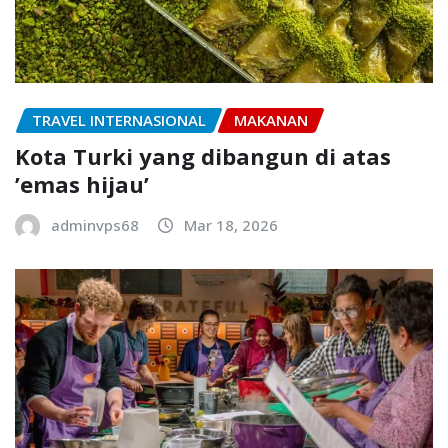
TRAVEL INTERNASIONAL
MAKANAN
Kota Turki yang dibangun di atas
’emas hijau’
adminvps68
Mar 18, 2026