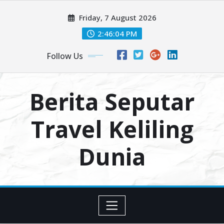
Skip
Friday, 7 August 2026
to
content
2:46:05 PM
Follow Us
Berita Seputar
Travel Keliling
Dunia