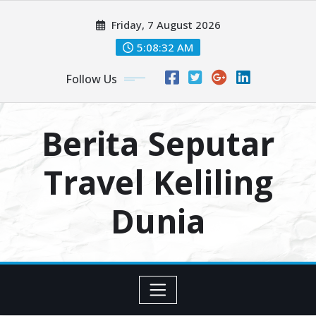
Skip
Friday, 7 August 2026
to
content
5:08:33 AM
Follow Us
Berita Seputar
Travel Keliling
Dunia