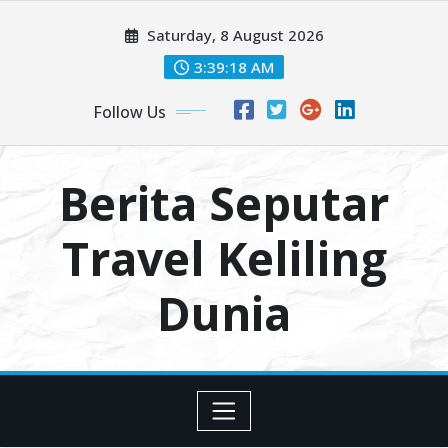
Skip
Saturday, 8 August 2026
to
content
3:39:19 AM
Follow Us
Berita Seputar
Travel Keliling
Dunia